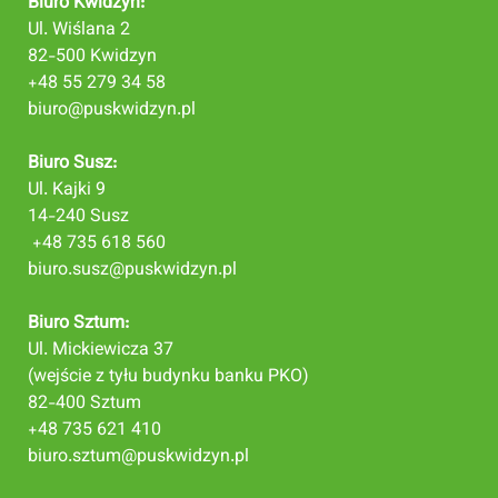
Biuro Kwidzyn:
Ul. Wiślana 2
82-500 Kwidzyn
+48 55 279 34 58
biuro@puskwidzyn.pl
Biuro Susz:
Ul. Kajki 9
14-240 Susz
+48 735 618 560
biuro.susz@puskwidzyn.pl
Biuro Sztum:
Ul. Mickiewicza 37
(wejście z tyłu budynku banku PKO)
82-400 Sztum
+48 735 621 410
biuro.sztum@puskwidzyn.pl