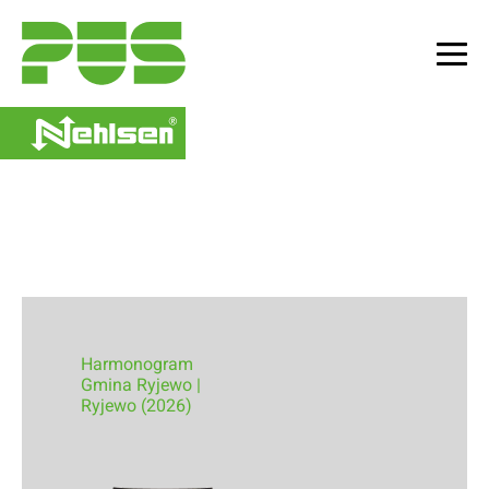
Skip
to
content
Me
To
Harmonogram
Gmina Ryjewo |
Ryjewo (2026)