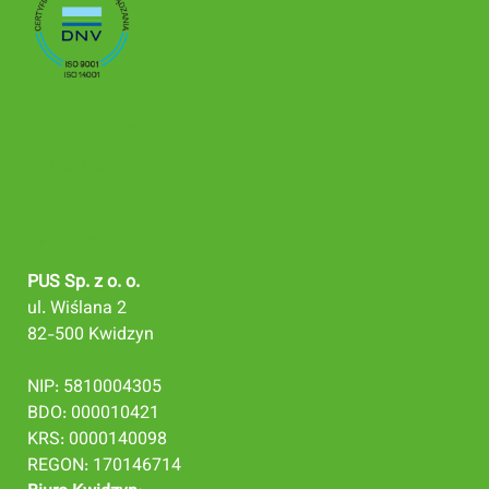
Polityka Środowiskowa
Polityka Jakości
Certyfikat ISO 9001
Certyfikat ISO 14001
PUS Sp. z o. o.
ul. Wiślana 2
82-500 Kwidzyn
NIP: 5810004305
BDO: 000010421
KRS: 0000140098
REGON: 170146714