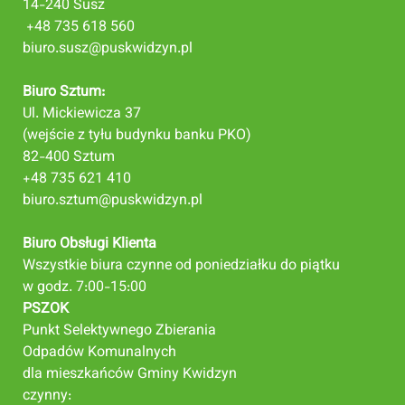
14-240 Susz
+48 735 618 560
biuro.susz@puskwidzyn.pl
Biuro Sztum:
Ul. Mickiewicza 37
(wejście z tyłu budynku banku PKO)
82-400 Sztum
+48 735 621 410
biuro.sztum@puskwidzyn.pl
Biuro Obsługi Klienta
Wszystkie biura czynne od poniedziałku do piątku
w godz. 7:00-15:00
PSZOK
Punkt Selektywnego Zbierania
Odpadów Komunalnych
dla mieszkańców Gminy Kwidzyn
czynny: